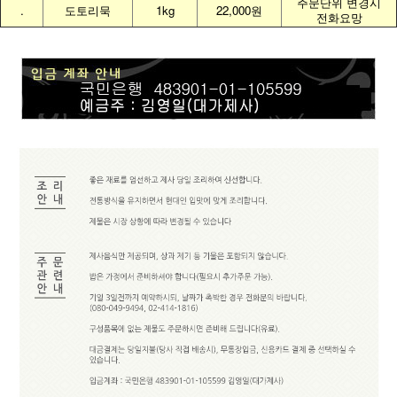
주문단위 변경시
.
도토리묵
1kg
22,000원
전화요망