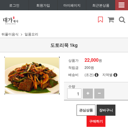
로그인
회원가입
마이페이지
최근본상품
뒤풀이음식
일품요리
도토리묵 1kg
22,000
상품가
원
적립금
200원
배송비
(조건)
지역별
수량
관심상품
장바구니
구매하기