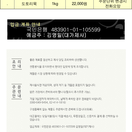
주문단위 변경시
.
도토리묵
1kg
22,000원
전화요망