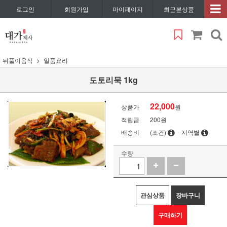
로그인
회원가입
마이페이지
최근본상품
뒤풀이음식
일품요리
도토리묵 1kg
22,000
상품가
원
적립금
200원
배송비
(조건)
지역별
수량
관심상품
장바구니
구매하기