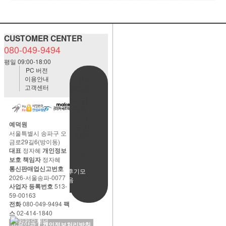
CUSTOMER CENTER
080-049-9494
평일 09:00-18:00
PC 버전
이용안내
BANK
고객센터
ACCOUNT
예금주:정
자혜(예덕
원)
예덕원
국민은행
서울특별시 송파구 오
483901-
금로29길6(방이동)
01-
대표
정자혜
개인정보
220065
보호 책임자
정자혜
통신판매업신고번호
사용후기모
2026-서울송파-0077
음
사업자 등록번호
513-
59-00163
전화
080-049-9494
팩
스
02-414-1840
이용약관
개인정보처리방침