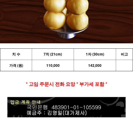
치 수
7치 (21cm)
1자 (30cm)
비고
가격 (원)
110,000
142,000
* 고임 주문시 전화 요망 * 부가세 포함 *