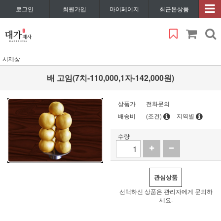
로그인
회원가입
마이페이지
최근본상품
시제상
배 고임(7치-110,000,1자-142,000원)
상품가
전화문의
배송비
(조건)
지역별
수량
관심상품
선택하신 상품은 관리자에게 문의하
세요.