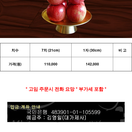
치수
7치 (21cm)
1자 (30cm)
비 고
가격(원)
110,000
142,000
* 고임 주문시 전화 요망 * 부가세 포함 *