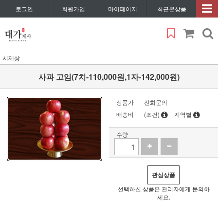
로그인
회원가입
마이페이지
최근본상품
시제상
사과 고임(7치-110,000원,1자-142,000원)
상품가
전화문의
배송비
(조건)
지역별
수량
관심상품
선택하신 상품은 관리자에게 문의하
세요.