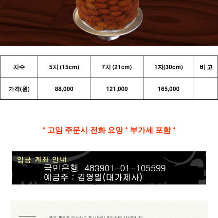
치수
5치 (15cm)
7치 (21cm)
1자(30cm)
비 고
가격(원)
88,000
121,000
165,000
* 고임 주문시 전화 요망 * 부가세 포함 *