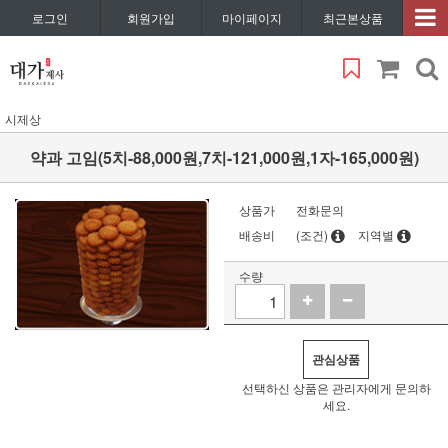
로그인
회원가입
마이페이지
최근본상품
시제상
약과 고임(5치-88,000원,7치-121,000원,1자-165,000원)
상품가
전화문의
배송비
(조건)
지역별
수량
관심상품
선택하신 상품은 관리자에게 문의하
세요.