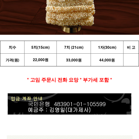
치수
5치(15cm)
7치 (21cm)
1자(30cm)
비 고
22,000원
가격(원)
33,000원
44,000원
* 고임 주문시 전화 요망 * 부가세 포함 *