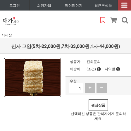
로그인
회원가입
마이페이지
최근본상품
시제상
산자 고임(5치-22,000원,7치-33,000원,1자-44,000원)
상품가
전화문의
배송비
(조건)
지역별
수량
관심상품
선택하신 상품은 관리자에게 문의하
세요.