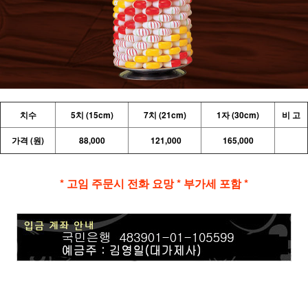
치수
5치 (15cm)
7치 (21cm)
1자 (30cm)
비 고
가격 (원)
88,000
121,000
165,000
* 고임 주문시 전화 요망 * 부가세 포함 *