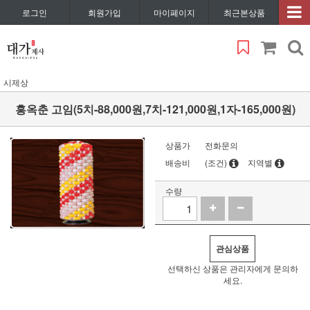
로그인
회원가입
마이페이지
최근본상품
시제상
홍옥춘 고임(5치-88,000원,7치-121,000원,1자-165,000원)
상품가
전화문의
배송비
(조건)
지역별
수량
관심상품
선택하신 상품은 관리자에게 문의하
세요.