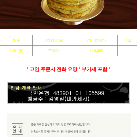
치수
5치 (15cm)
7치 (21cm)
비 고
가격 (원)
77,000
110,000
* 고임 주문시 전화 요망 * 부가세 포함 *