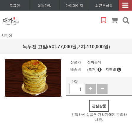
로그인
회원가입
마이페이지
최근본상품
시제상
녹두전 고임(5치-77,000원,7치-110,000원)
상품가
전화문의
배송비
(조건)
지역별
수량
관심상품
선택하신 상품은 관리자에게 문의하
세요.