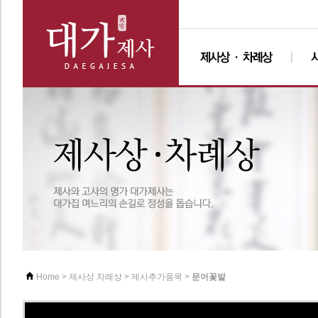
>
>
>
문어꽃발
Home
제사상 차례상
제사추가품목