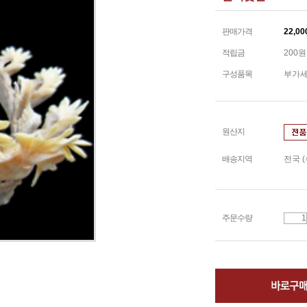
판매가격
22,00
적립금
200원
구성품목
부가세
원산지
배송지역
전국 
주문수량