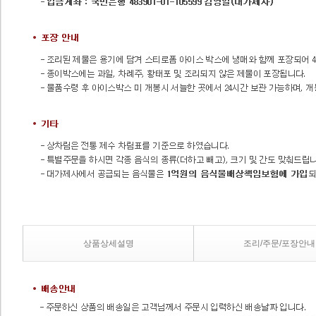
상품상세설명
조리/주문/포장안내