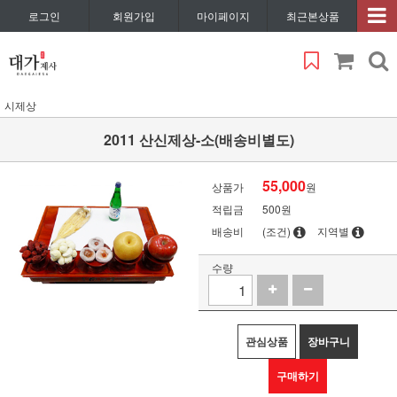
로그인
회원가입
마이페이지
최근본상품
시제상
2011 산신제상-소(배송비별도)
55,000
상품가
원
적립금
500원
배송비
(조건)
지역별
수량
관심상품
장바구니
구매하기