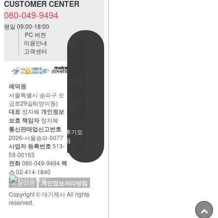
CUSTOMER CENTER
080-049-9494
평일 09:00-18:00
PC 버전
이용안내
BANK
고객센터
ACCOUNT
예금주:정
자혜(예덕
원)
예덕원
국민은행
서울특별시 송파구 오
483901-
금로29길6(방이동)
01-
대표
정자혜
개인정보
220065
보호 책임자
정자혜
통신판매업신고번호
사용후기모
2026-서울송파-0077
음
사업자 등록번호
513-
59-00163
전화
080-049-9494
팩
스
02-414-1840
이용약관
개인정보처리방침
Copyright © 대가제사 All rights
reserved.