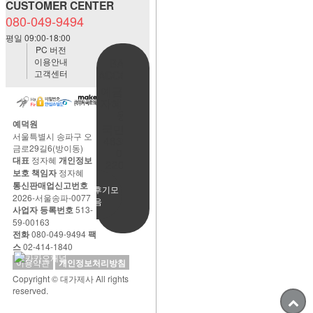
CUSTOMER CENTER
080-049-9494
평일 09:00-18:00
PC 버전
이용안내
BANK
고객센터
ACCOUNT
예금주:정
자혜(예덕
원)
예덕원
국민은행
서울특별시 송파구 오
483901-
금로29길6(방이동)
01-
대표
정자혜
개인정보
220065
보호 책임자
정자혜
통신판매업신고번호
사용후기모
2026-서울송파-0077
음
사업자 등록번호
513-
59-00163
전화
080-049-9494
팩
스
02-414-1840
이용약관
개인정보처리방침
Copyright © 대가제사 All rights
reserved.