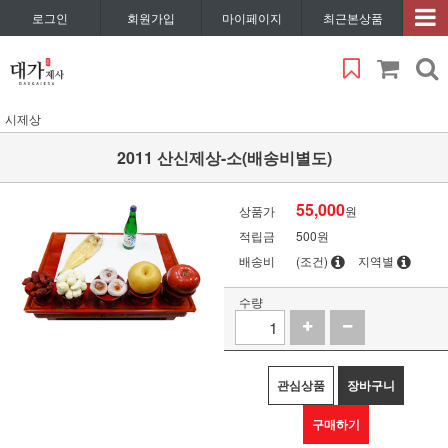
로그인
회원가입
마이페이지
최근본상품
시제상
2011 산신제상-소(배송비별도)
55,000
상품가
원
적립금
500원
배송비
(조건)
지역별
수량
관심상품
장바구니
구매하기