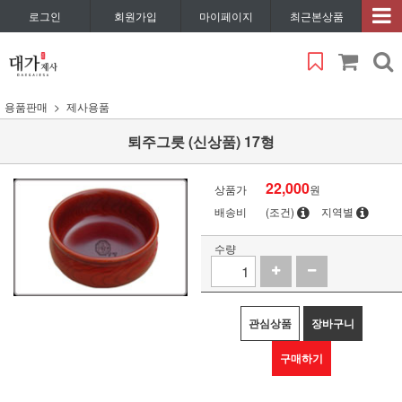
로그인
회원가입
마이페이지
최근본상품
용품판매
제사용품
퇴주그릇 (신상품) 17형
22,000
상품가
원
배송비
(조건)
지역별
수량
관심상품
장바구니
구매하기