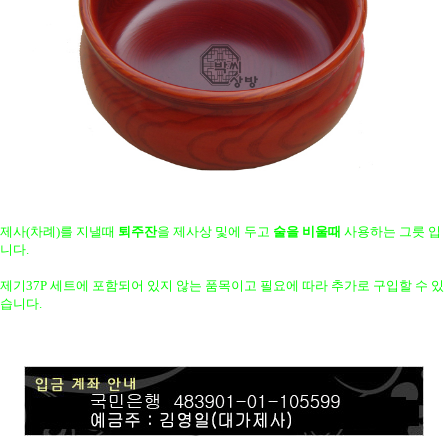
제사(차례)를 지낼때
퇴주잔
을 제사상 및에 두고
술을 비울때
사용하는 그릇 입
니다.
제기37P 세트에 포함되어 있지 않는 품목이고 필요에 따라 추가로 구입할 수 있
습니다.