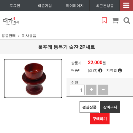
로그인
회원가입
마이페이지
최근본상품
용품판매
제사용품
물푸레 통목기 술잔 2P세트
22,000
상품가
원
배송비
(조건)
지역별
수량
관심상품
장바구니
구매하기