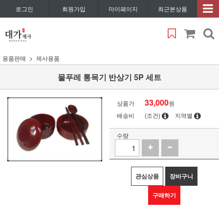
로그인
회원가입
마이페이지
최근본상품
용품판매
제사용품
물푸레 통목기 반상기 5P 세트
33,000
상품가
원
배송비
(조건)
지역별
수량
관심상품
장바구니
구매하기