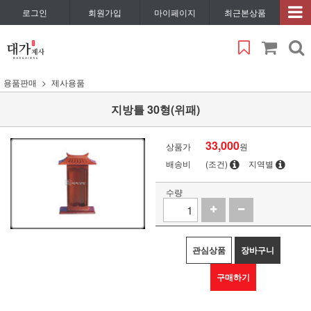
로그인
회원가입
마이페이지
최근본상품
용품판매
제사용품
지방틀 30형(위패)
33,000
상품가
원
배송비
(조건)
지역별
수량
관심상품
장바구니
구매하기