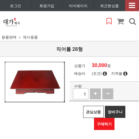
로그인
회원가입
마이페이지
최근본상품
용품판매
제사용품
직어틀 28형
30,000
상품가
원
배송비
(조건)
지역별
수량
관심상품
장바구니
구매하기