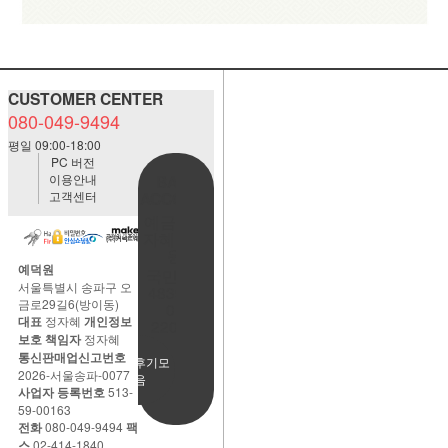
CUSTOMER CENTER
080-049-9494
평일 09:00-18:00
PC 버전
이용안내
BANK
고객센터
ACCOUNT
예금주:정
자혜(예덕
원)
예덕원
국민은행
서울특별시 송파구 오
483901-
금로29길6(방이동)
01-
대표
정자혜
개인정보
220065
보호 책임자
정자혜
통신판매업신고번호
사용후기모
2026-서울송파-0077
음
사업자 등록번호
513-
59-00163
전화
080-049-9494
팩
스
02-414-1840