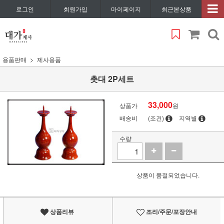
로그인
회원가입
마이페이지
최근본상품
용품판매
제사용품
촛대 2P세트
33,000
상품가
원
배송비
(조건)
지역별
수량
상품이 품절되었습니다.
상품리뷰
조리/주문/포장안내