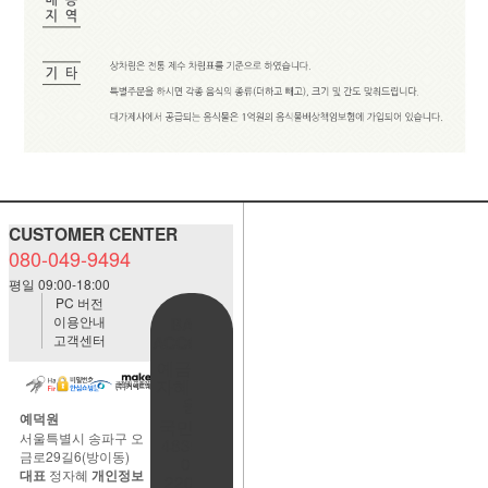
CUSTOMER CENTER
080-049-9494
평일 09:00-18:00
PC 버전
이용안내
BANK
고객센터
ACCOUNT
예금주:정
자혜(예덕
원)
예덕원
국민은행
서울특별시 송파구 오
483901-
금로29길6(방이동)
01-
대표
정자혜
개인정보
220065