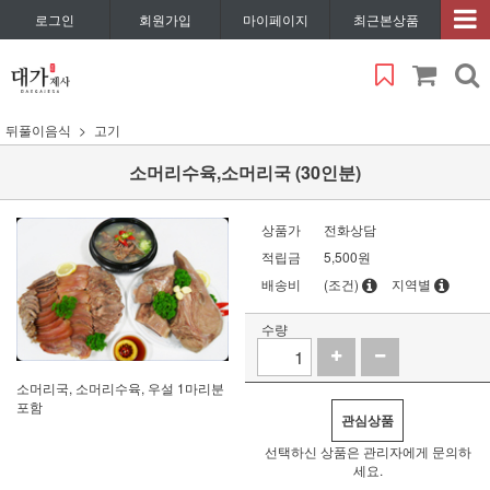
로그인
회원가입
마이페이지
최근본상품
뒤풀이음식
고기
소머리수육,소머리국 (30인분)
상품가
전화상담
적립금
5,500원
배송비
(조건)
지역별
수량
소머리국, 소머리수육, 우설 1마리분
포함
관심상품
선택하신 상품은 관리자에게 문의하
세요.