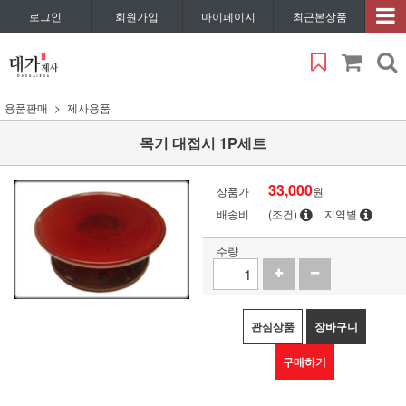
로그인
회원가입
마이페이지
최근본상품
용품판매
제사용품
목기 대접시 1P세트
33,000
상품가
원
배송비
(조건)
지역별
수량
관심상품
장바구니
구매하기