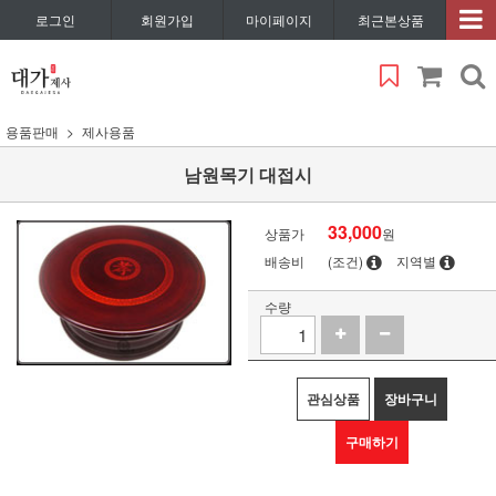
로그인
회원가입
마이페이지
최근본상품
용품판매
제사용품
남원목기 대접시
33,000
상품가
원
배송비
(조건)
지역별
수량
관심상품
장바구니
구매하기