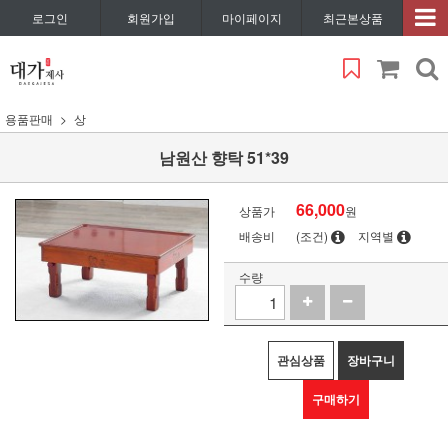
로그인
회원가입
마이페이지
최근본상품
용품판매
상
남원산 향탁 51*39
66,000
상품가
원
배송비
(조건)
지역별
수량
관심상품
장바구니
구매하기