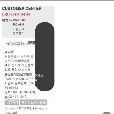
CUSTOMER CENTER
080-049-9494
평일 09:00-18:00
PC 버전
이용안내
BANK
고객센터
ACCOUNT
예금주:정
자혜(예덕
원)
예덕원
국민은행
서울특별시 송파구 오
483901-
금로29길6(방이동)
01-
대표
정자혜
개인정보
220065
보호 책임자
정자혜
통신판매업신고번호
사용후기모
2026-서울송파-0077
음
사업자 등록번호
513-
59-00163
전화
080-049-9494
팩
스
02-414-1840
이용약관
개인정보처리방침
Copyright © 대가제사 All rights
reserved.