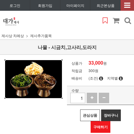
로그인
회원가입
마이페이지
최근본상품
제사상 차례상
제사추가품목
나물 - 시금치,고사리,도라지
33,000
상품가
원
적립금
300원
배송비
(조건)
지역별
수량
관심상품
장바구니
구매하기