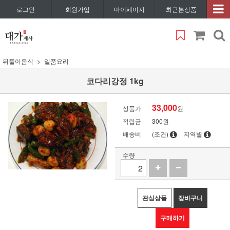
로그인
회원가입
마이페이지
최근본상품
뒤풀이음식
일품요리
코다리강정 1kg
33,000
상품가
원
적립금
300원
배송비
(조건)
지역별
수량
관심상품
장바구니
구매하기