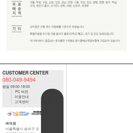
CUSTOMER CENTER
080-049-9494
평일 09:00-18:00
PC 버전
이용안내
BANK
고객센터
ACCOUNT
예금주:정
자혜(예덕
원)
예덕원
국민은행
서울특별시 송파구 오
483901-