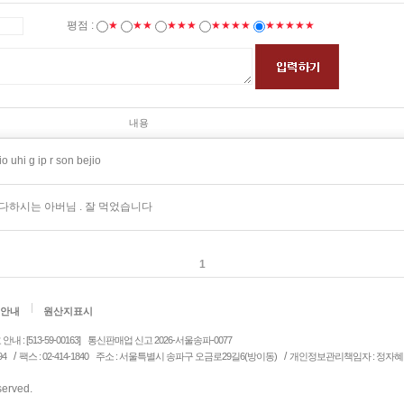
평점 :
★
★★
★★★
★★★★
★★★★★
내용
 iio uhi g ip r son bejio
다하시는 아버님 . 잘 먹었습니다
1
안내
원산지표시
: [513-59-00163]
통신판매업 신고 2026-서울송파-0077
/
/
94
팩스 : 02-414-1840
주소 : 서울특별시 송파구 오금로29길6(방이동)
개인정보관리책임자 : 정자혜
eserved.