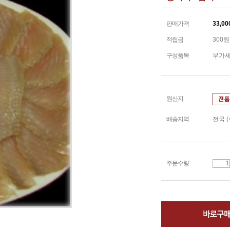
판매가격
33,00
적립금
300원
구성품목
부가세
원산지
배송지역
전국 
주문수량