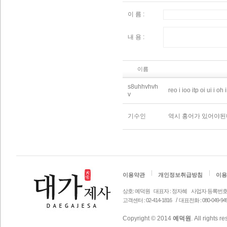
이 름 :
내 용 :
이름
s8uhhvhvh
reo i ioo itp oi ui i oh
v
기수인
역시 홍어가 있어야된
이용약관
개인정보취급방침
이용
상호: 예덕원
대표자 : 정자혜
사업자 등록번호 안내 
/
고객센터 : 02-414-1816
대표전화 : 080-049-94
Copyright © 2014
예덕원
. All rights r