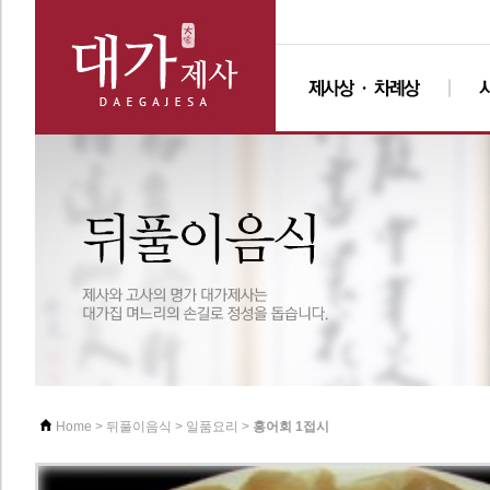
>
>
>
홍어회 1접시
Home
뒤풀이음식
일품요리