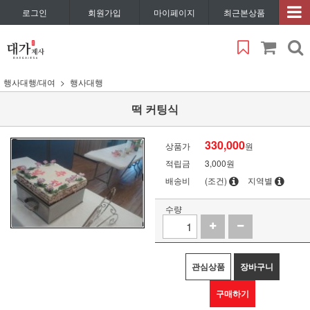
로그인
회원가입
마이페이지
최근본상품
행사대행/대여
행사대행
떡 커팅식
330,000
상품가
원
적립금
3,000원
배송비
(조건)
지역별
수량
관심상품
장바구니
구매하기