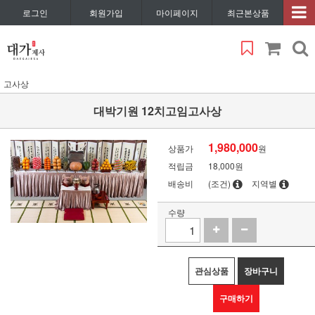
로그인
회원가입
마이페이지
최근본상품
고사상
대박기원 12치고임고사상
1,980,000
상품가
원
적립금
18,000원
배송비
(조건)
지역별
수량
관심상품
장바구니
구매하기