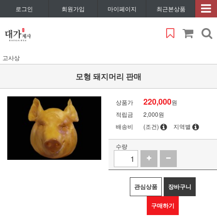
로그인
회원가입
마이페이지
최근본상품
고사상
모형 돼지머리 판매
220,000
상품가
원
적립금
2,000원
배송비
(조건)
지역별
수량
관심상품
장바구니
구매하기