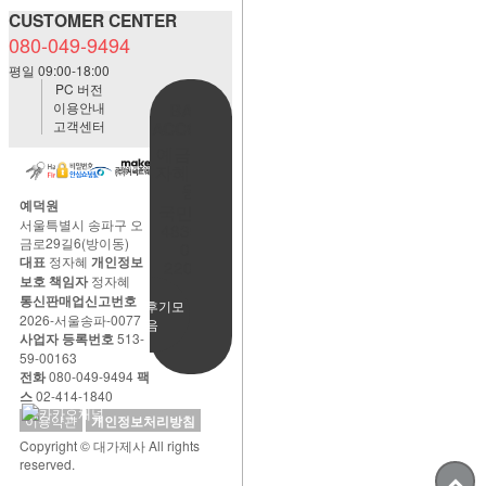
CUSTOMER CENTER
080-049-9494
평일 09:00-18:00
PC 버전
이용안내
BANK
고객센터
ACCOUNT
예금주:정
자혜(예덕
원)
예덕원
국민은행
서울특별시 송파구 오
483901-
금로29길6(방이동)
01-
대표
정자혜
개인정보
220065
보호 책임자
정자혜
통신판매업신고번호
사용후기모
2026-서울송파-0077
음
사업자 등록번호
513-
59-00163
전화
080-049-9494
팩
스
02-414-1840
이용약관
개인정보처리방침
Copyright © 대가제사 All rights
reserved.