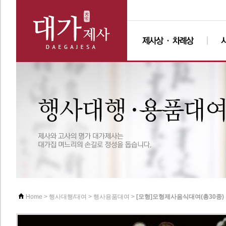
>
>
>
[모형]모형제사음식대여(총30종)
Home
행사대행/대여
행사용품대여