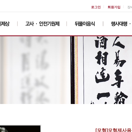
ㅣ
ㅣ
로그인
회원가입
장
[모형]모형제사음