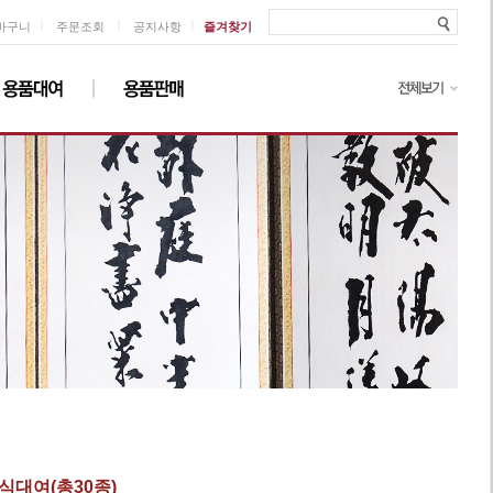
ㅣ
ㅣ
ㅣ
바구니
주문조회
공지사항
즐겨찾기
식대여(총30종)