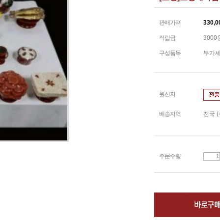
판매가격
330,0
적립금
3000
구성품목
부가
원산지
배송지역
전국 
주문수량