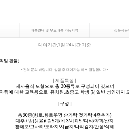
배송안내 및 무료배송 가능지역
상품사용
대여기간;1일 24시간 기준
익일 환불)
.
<전화 문의 바랍니다: 상담 후 대여가능 여부 결정합니다>
[ 제품특징 ]
제사음식 모형으로 총 30종류로 구성되어 있으며
차림에 대한 교육용으로 유치원,초중고 학생 및 일반 성인까지
[ 구성 ]
총30종(향로,향로뚜껑,숟가락,젓가락 4종추가)
대추 / 밤(생율)/ 감5개/ 배3/사과5 /다식/약과/산자
황태포/고사리/도라지/시금치/나박김치/간장/식혜