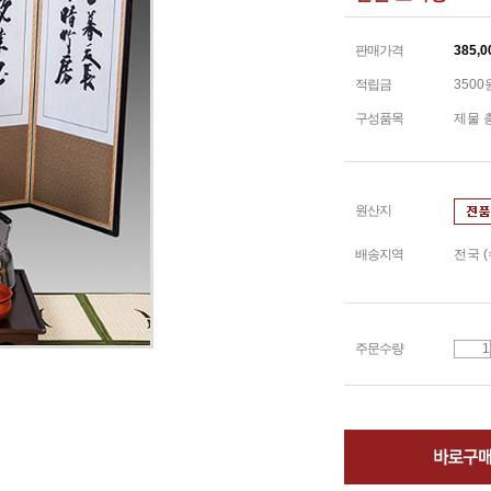
판매가격
385,0
적립금
3500
구성품목
제물 
원산지
배송지역
전국 
주문수량