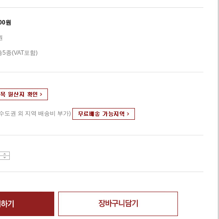
00
원
원
총5종(VAT포함)
(수도권 외 지역 배송비 부가)