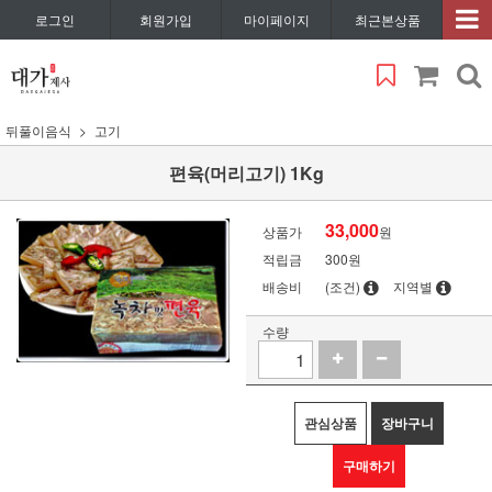
로그인
회원가입
마이페이지
최근본상품
뒤풀이음식
고기
편육(머리고기) 1Kg
33,000
상품가
원
적립금
300원
배송비
(조건)
지역별
수량
관심상품
장바구니
구매하기