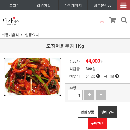
로그인
회원가입
마이페이지
최근본상품
뒤풀이음식
일품요리
오징어회무침 1Kg
44,000
상품가
원
적립금
300원
배송비
(조건)
지역별
수량
관심상품
장바구니
구매하기