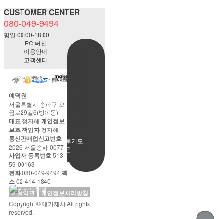
CUSTOMER CENTER
080-049-9494
평일 09:00-18:00
PC 버전
이용안내
BANK
고객센터
ACCOUNT
예금주:정
자혜(예덕
원)
예덕원
국민은행
서울특별시 송파구 오
483901-
금로29길6(방이동)
01-
대표
정자혜
개인정보
220065
보호 책임자
정자혜
통신판매업신고번호
사용후기모
2026-서울송파-0077
음
사업자 등록번호
513-
59-00163
전화
080-049-9494
팩
스
02-414-1840
이용약관
개인정보처리방침
Copyright © 대가제사 All rights
reserved.