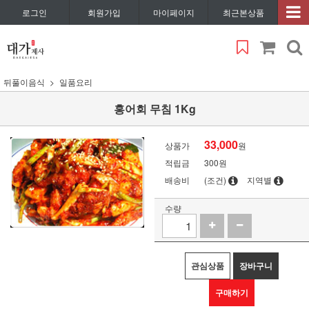
로그인
회원가입
마이페이지
최근본상품
뒤풀이음식
일품요리
홍어회 무침 1Kg
33,000
상품가
원
적립금
300원
배송비
(조건)
지역별
수량
관심상품
장바구니
구매하기