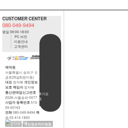
CUSTOMER CENTER
080-049-9494
평일 09:00-18:00
PC 버전
이용안내
BANK
고객센터
ACCOUNT
예금주:정
자혜(예덕
원)
예덕원
국민은행
서울특별시 송파구 오
483901-
금로29길6(방이동)
01-
대표
정자혜
개인정보
220065
보호 책임자
정자혜
통신판매업신고번호
사용후기모
2026-서울송파-0077
음
사업자 등록번호
513-
59-00163
전화
080-049-9494
팩
스
02-414-1840
이용약관
개인정보처리방침