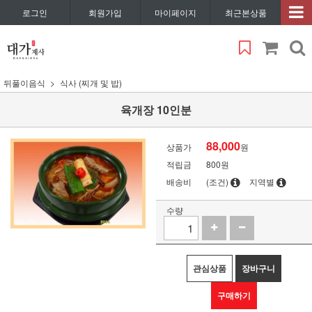
로그인
회원가입
마이페이지
최근본상품
뒤풀이음식
식사 (찌개 및 밥)
육개장 10인분
88,000
상품가
원
적립금
800원
배송비
(조건)
지역별
수량
관심상품
장바구니
구매하기