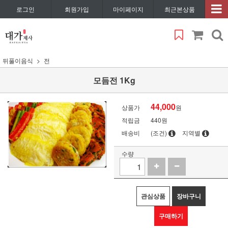
로그인
회원가입
마이페이지
최근본상품
뒤풀이음식
전
모듬전 1Kg
44,000
상품가
원
적립금
440원
배송비
(조건)
지역별
수량
관심상품
장바구니
구매하기