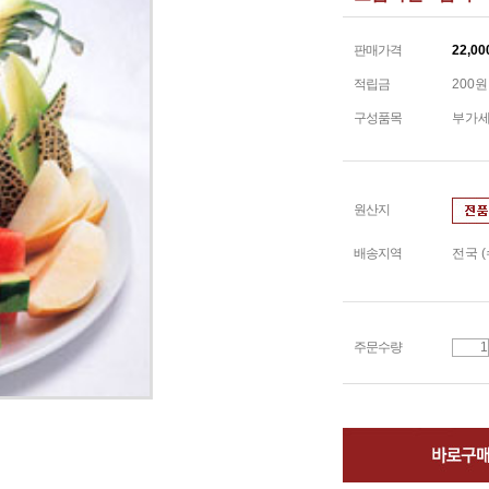
판매가격
22,00
적립금
200원
구성품목
부가세
원산지
배송지역
전국 
주문수량