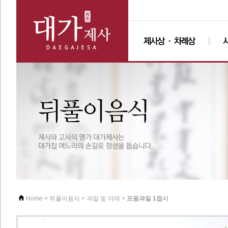
>
>
>
모듬과일 1접시
Home
뒤풀이음식
과일 및 야채