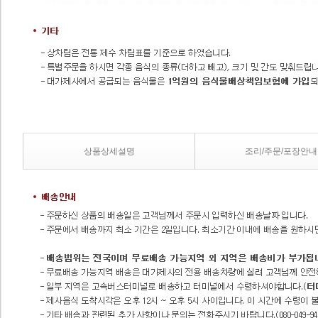
상품상세설명
조리/주문/포장안내