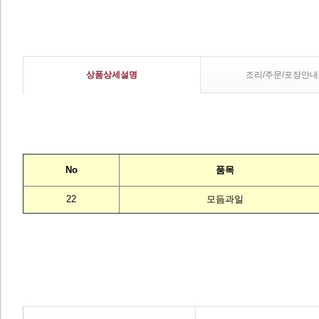
상품상세설명
조리/주문/포장안내
No
품목
22
모듬과일