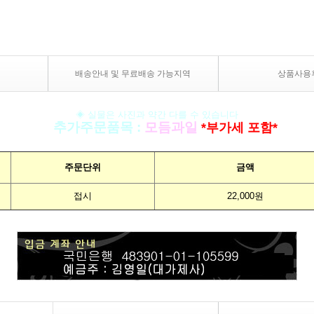
배송안내 및 무료배송 가능지역
상품사용
◈ 실물은 사진과 약간 다를 수 있습니다
▣
추가주문품목
:
모듬과일
*부가세 포함*
주문단위
금액
접시
22,000원