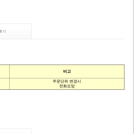
후기
비고
주문단위 변경시
전화요망