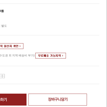
0
원
 별도
(수도권 외 지역 배송비 부가)