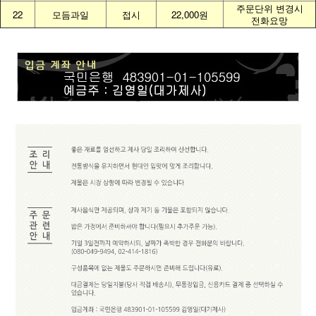
주문단위 변경시
22
모듬과일
접시
22,000원
전화요망