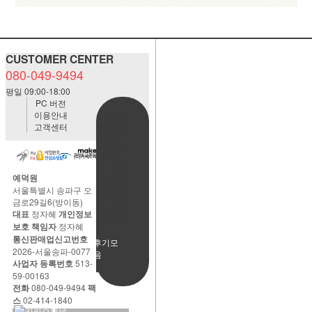
CUSTOMER CENTER
080-049-9494
평일 09:00-18:00
PC 버전
이용안내
BANK
고객센터
ACCOUNT
예금주:정
자혜(예덕
원)
예덕원
국민은행
서울특별시 송파구 오
483901-
금로29길6(방이동)
01-
대표
정자혜
개인정보
220065
보호 책임자
정자혜
통신판매업신고번호
사용후기모
2026-서울송파-0077
음
사업자 등록번호
513-
59-00163
전화
080-049-9494
팩
스
02-414-1840