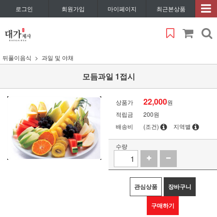
로그인
회원가입
마이페이지
최근본상품
뒤풀이음식
과일 및 야채
모듬과일 1접시
22,000
상품가
원
적립금
200원
배송비
(조건)
지역별
수량
관심상품
장바구니
구매하기