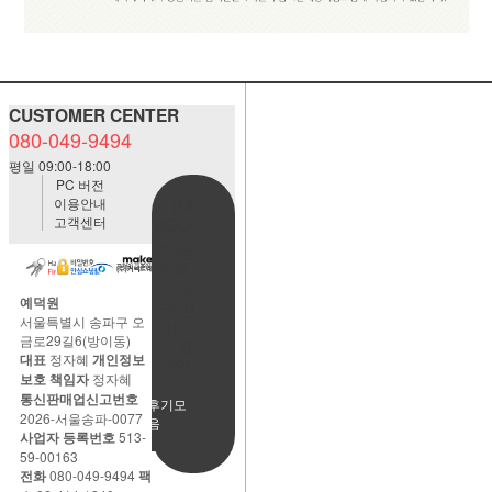
CUSTOMER CENTER
080-049-9494
평일 09:00-18:00
PC 버전
이용안내
BANK
고객센터
ACCOUNT
예금주:정
자혜(예덕
원)
예덕원
국민은행
서울특별시 송파구 오
483901-
금로29길6(방이동)
01-
대표
정자혜
개인정보
220065
보호 책임자
정자혜
통신판매업신고번호
사용후기모
2026-서울송파-0077
음
사업자 등록번호
513-
59-00163
전화
080-049-9494
팩