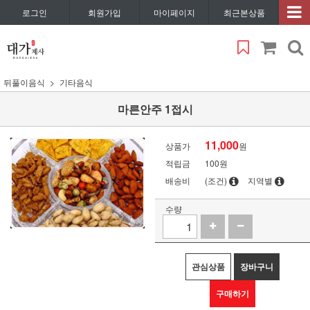
로그인
회원가입
마이페이지
최근본상품
뒤풀이음식
기타음식
마른안주 1접시
11,000
상품가
원
적립금
100원
배송비
(조건)
지역별
수량
관심상품
장바구니
구매하기