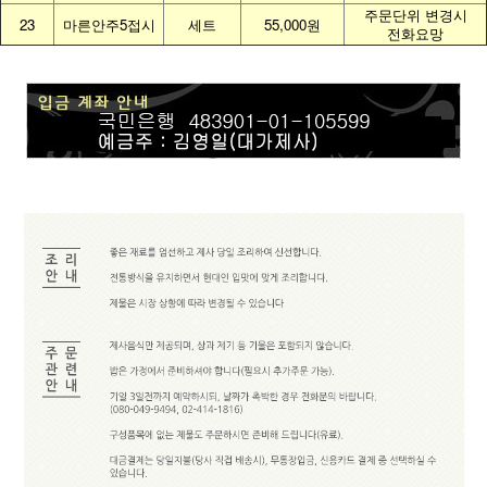
주문단위 변경시
23
마른안주5접시
세트
55,000원
전화요망