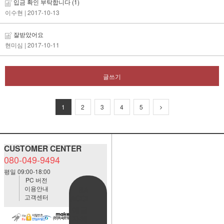
입금 확인 부탁합니다
(1)
이수현
| 2017-10-13
잘받았어요
현미심
| 2017-10-11
글쓰기
1
2
3
4
5
CUSTOMER CENTER
080-049-9494
평일 09:00-18:00
PC 버전
이용안내
BANK
고객센터
ACCOUNT
예금주:정
자혜(예덕