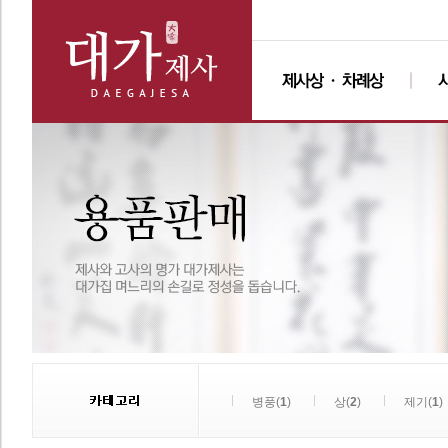
병풍(
1
)
상(
2
)
제기(
1
)