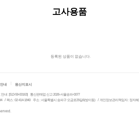
고사용품
등록된 상품이 없습니다.
안내
원산지표시
: [513-59-00163]
통신판매업 신고 2026-서울송파-0077
/
/
94
팩스 : 02-414-1840
주소 : 서울특별시 송파구 오금로29길6(방이동)
개인정보관리책임자 : 정자혜
eserved.