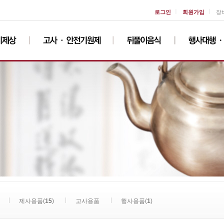
ㅣ
ㅣ
로그인
회원가입
장
제사용품(
15
)
고사용품
행사용품(
1
)