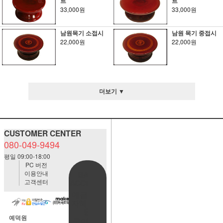
트
트
33,000원
33,000원
남원목기 소접시
남원 목기 중접시
22,000원
22,000원
더보기 ▼
CUSTOMER CENTER
080-049-9494
평일 09:00-18:00
PC 버전
이용안내
BANK
고객센터
ACCOUNT
예금주:정
자혜(예덕
원)
예덕원
국민은행