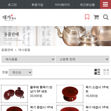
로그인
회원가입
마이페이지
최근본상품
용품판매
제사용품
정렬
물푸레 통목기 반
목기 소접시 1P세
상기 5P 세트
트
33,000원
16,500원
목기 중접시 1P세
목기 대접시 1P세