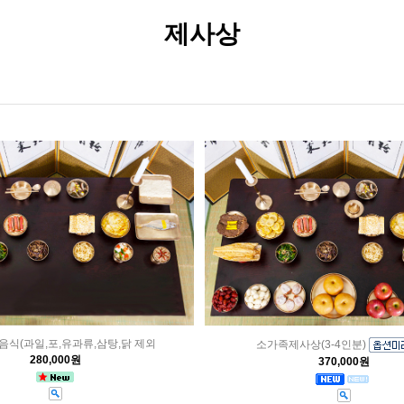
제사상
식(과일,포,유과류,삼탕,닭 제외
소가족제사상(3-4인분)
280,000원
370,000원