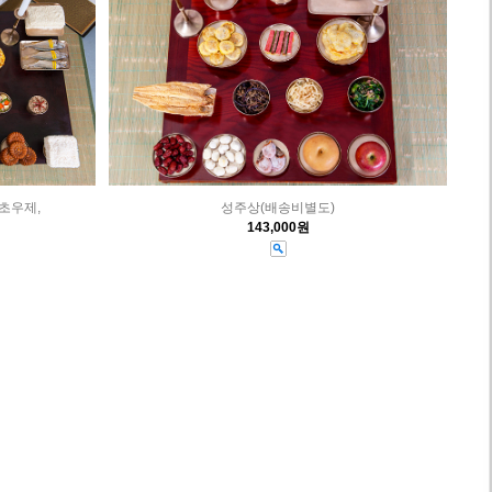
 초우제,
성주상(배송비별도)
143,000원