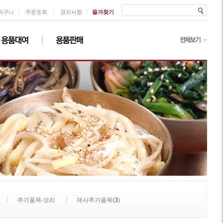
ㅣ
ㅣ
ㅣ
바구니
주문조회
공지사항
즐겨찾기
추가품목-요리
제사추가품목(
3
)