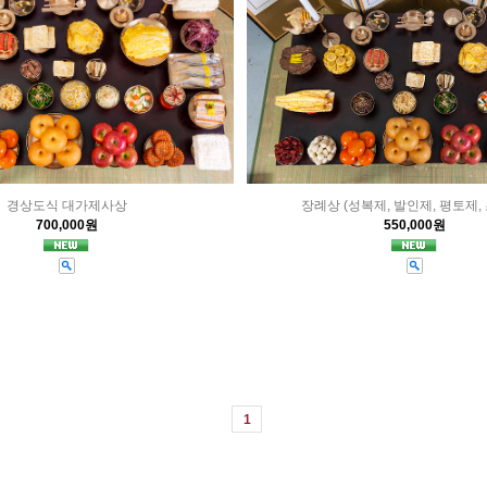
경상도식 대가제사상
장례상 (성복제, 발인제, 평토제,
700,000원
550,000원
1