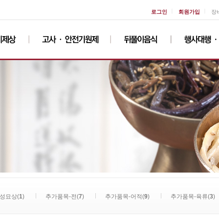
ㅣ
ㅣ
로그인
회원가입
장
성묘상(
1
)
추가품목-전(
7
)
추가품목-어적(
9
)
추가품목-육류(
3
)