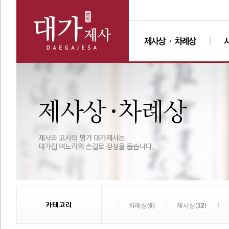
차례상(
6
)
제사상(
12
)