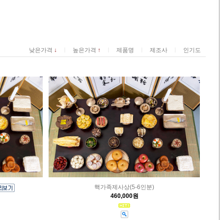
ㅣ
ㅣ
ㅣ
ㅣ
낮은가격
↓
높은가격
↑
제품명
제조사
인기도
핵가족제사상(5-6인분)
460,000원