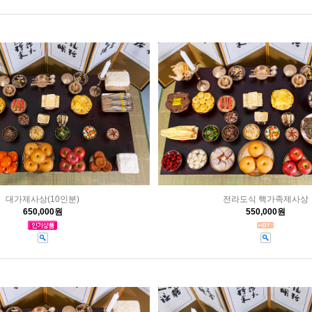
대가제사상(10인분)
전라도식 핵가족제사상
650,000원
550,000원