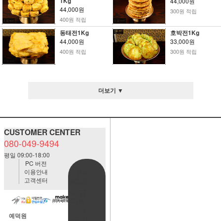
1Kg
44,000원
44,000원
300원 적립
400원 적립
동태전1Kg
호박전1Kg
44,000원
33,000원
400원 적립
300원 적립
더보기 ▼
CUSTOMER CENTER
080-049-9494
평일 09:00-18:00
PC 버전
이용안내
BANK
고객센터
ACCOUNT
예금주:정
자혜(예덕
원)
예덕원
국민은행