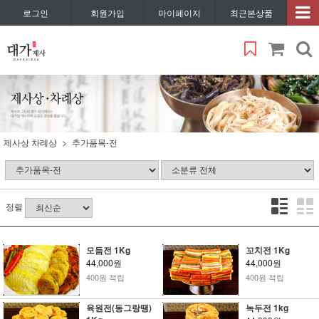
로그인
회원가입
마이페이지
최근본상품
제사상 차례상
추가품목-전
정렬
모듬전 1Kg
꼬치전 1Kg
44,000원
44,000원
400원 적립
400원 적립
육원전(동그랑땡)
녹두전 1kg