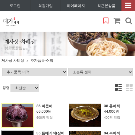
로그인
회원가입
마이페이지
최근본상품
제사상 차례상
추가품목-어적
정렬
36.피문어
38.홍어적
66,000원
44,000원
600원 적립
400원 적립
35.돔배기적(상어
34.북어적