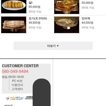
살)
33,000원
55,000원
300원 적립
500원 적립
조기(大 3마리)
민어적
49,500원
44,000원
450원 적립
400원 적립
더보기 ▼
CUSTOMER CENTER
080-049-9494
평일 09:00-18:00
PC 버전
이용안내
BANK
고객센터
ACCOUNT
예금주:정
자혜(예덕
원)
예덕원