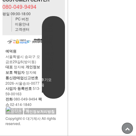
080-049-9494
평일 09:00-18:00
PC 버전
이용안내
BANK
고객센터
ACCOUNT
예금주:정
자혜(예덕
원)
예덕원
국민은행
서울특별시 송파구 오
483901-
금로29길6(방이동)
01-
대표
정자혜
개인정보
220065
보호 책임자
정자혜
통신판매업신고번호
사용후기모
2026-서울송파-0077
음
사업자 등록번호
513-
59-00163
전화
080-049-9494
팩
스
02-414-1840
이용약관
개인정보처리방침
Copyright © 대가제사 All rights
reserved.