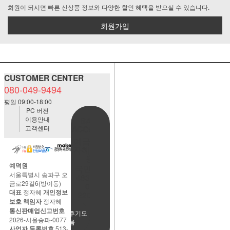
회원이 되시면 빠른 신상품 정보와 다양한 할인 혜택을 받으실 수 있습니다.
회원가입
CUSTOMER CENTER
080-049-9494
평일 09:00-18:00
PC 버전
이용안내
BANK
고객센터
ACCOUNT
예금주:정
자혜(예덕
원)
예덕원
국민은행
서울특별시 송파구 오
483901-
금로29길6(방이동)
01-
대표
정자혜
개인정보
220065
보호 책임자
정자혜
통신판매업신고번호
사용후기모
2026-서울송파-0077
음
사업자 등록번호
513-