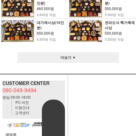
인분)
분)
460,000원
550,000원
4,600원 적립
5,500원 적립
대가제사상(10인
전라도식 핵가족제
분)
사상
650,000원
550,000원
6,500원 적립
5,500원 적립
더보기 ▼
CUSTOMER CENTER
080-049-9494
평일 09:00-18:00
PC 버전
이용안내
BANK
고객센터
ACCOUNT
예금주:정
자혜(예덕
원)
예덕원