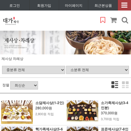
로그인
회원가입
마이페이지
최근본상품
제사상 차례상
정렬
소담제사상(1-2인)
소가족제사상(3-4
인분)
280,000원
370,000원
2,800원 적립
3,700원 적립
핵가족제사상(5-6
표준제사상(7-8인