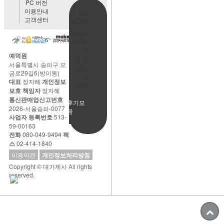
PC 버전
이용안내
BANK
고객센터
ACCOUNT
예금주:정
자혜(예덕
원)
예덕원
국민은행
서울특별시 송파구 오
483901-
금로29길6(방이동)
01-
대표
정자혜
개인정보
220065
보호 책임자
정자혜
통신판매업신고번호
사용후기모
2026-서울송파-0077
음
사업자 등록번호
513-
59-00163
전화
080-049-9494
팩
스
02-414-1840
이용약관
개인정보처리방침
Copyright © 대가제사 All rights
reserved.