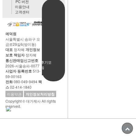
PC 버전
이용안내
BANK
고객센터
ACCOUNT
예금주:정
자혜(예덕
원)
예덕원
국민은행
서울특별시 송파구 오
483901-
금로29길6(방이동)
01-
대표
정자혜
개인정보
220065
보호 책임자
정자혜
통신판매업신고번호
사용후기모
2026-서울송파-0077
음
사업자 등록번호
513-
59-00163
전화
080-049-9494
팩
스
02-414-1840
이용약관
개인정보처리방침
Copyright © 대가제사 All rights
reserved.