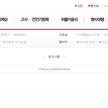
ㅣ
ㅣ
로그인
회원가입
장
자료실
사용후기
제례정보
자가품질검사자료
지
갤러리
대가제사 오시는길
행사사진-시제
행사사
[
]
공지사항
가격인상 안내(2023.09.01)