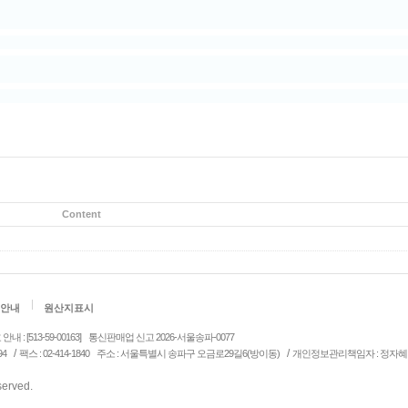
Content
안내
원산지표시
: [513-59-00163]
통신판매업 신고 2026-서울송파-0077
/
/
94
팩스 : 02-414-1840
주소 : 서울특별시 송파구 오금로29길6(방이동)
개인정보관리책임자 : 정자혜
eserved.