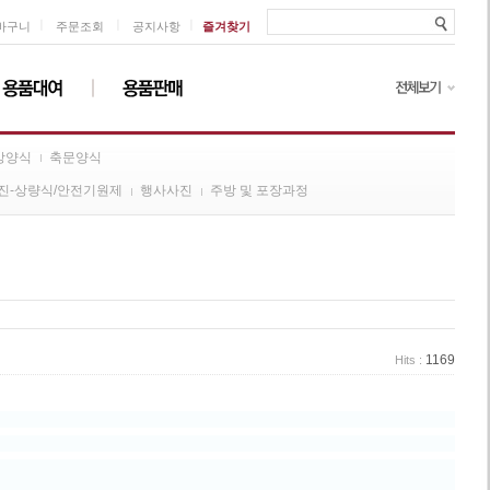
ㅣ
ㅣ
ㅣ
바구니
주문조회
공지사항
즐겨찾기
방양식
축문양식
진-상량식/안전기원제
행사사진
주방 및 포장과정
1169
Hits :