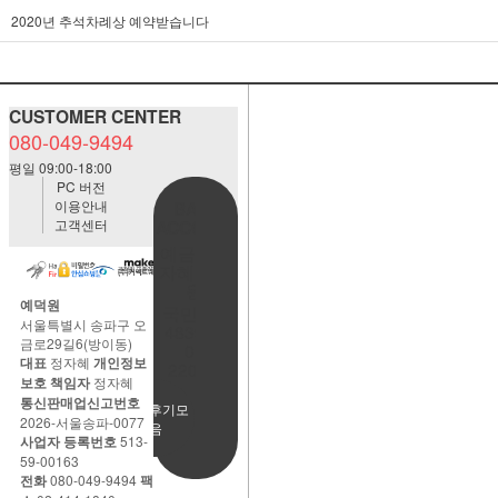
2020년 추석차례상 예약받습니다
CUSTOMER CENTER
080-049-9494
평일 09:00-18:00
PC 버전
이용안내
BANK
고객센터
ACCOUNT
예금주:정
자혜(예덕
원)
예덕원
국민은행
서울특별시 송파구 오
483901-
금로29길6(방이동)
01-
대표
정자혜
개인정보
220065
보호 책임자
정자혜
통신판매업신고번호
사용후기모
2026-서울송파-0077
음
사업자 등록번호
513-
59-00163
전화
080-049-9494
팩